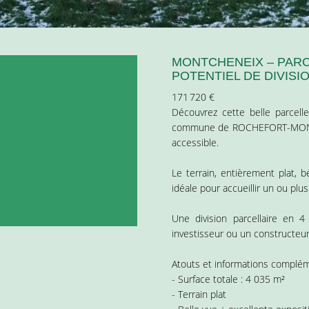
MONTCHENEIX – PARCE
POTENTIEL DE DIVISI
171 720 €
Découvrez cette belle parcell
commune de ROCHEFORT-MONTAG
accessible.
Le terrain, entièrement plat, b
idéale pour accueillir un ou plus
Une division parcellaire en 4
investisseur ou un constructeu
Atouts et informations complém
- Surface totale : 4 035 m²
- Terrain plat