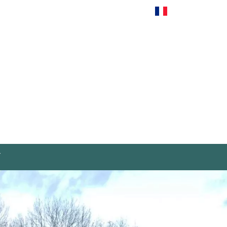
Français
T