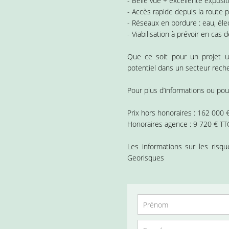
- Belle vue + excellente exposit
- Accès rapide depuis la route p
- Réseaux en bordure : eau, élec
- Viabilisation à prévoir en ca
Que ce soit pour un projet un
potentiel dans un secteur rech
Pour plus d’informations ou pour
Prix hors honoraires : 162 000 
Honoraires agence : 9 720 € TTC
Les informations sur les risq
Georisques