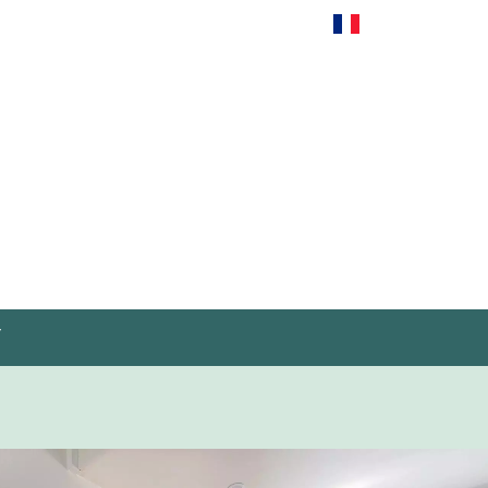
Français
T