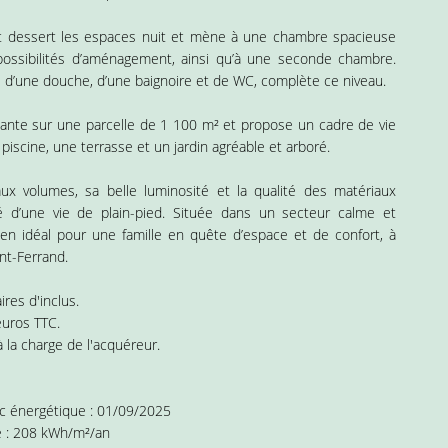
t dessert les espaces nuit et mène à une chambre spacieuse
ossibilités d’aménagement, ainsi qu’à une seconde chambre.
e d’une douche, d’une baignoire et de WC, complète ce niveau.
plante sur une parcelle de 1 100 m² et propose un cadre de vie
 piscine, une terrasse et un jardin agréable et arboré.
x volumes, sa belle luminosité et la qualité des matériaux
ilité d’une vie de plain-pied. Située dans un secteur calme et
ien idéal pour une famille en quête d’espace et de confort, à
nt-Ferrand.
res d'inclus.
euros TTC.
 la charge de l'acquéreur.
ic énergétique : 01/09/2025
 : 208 kWh/m²/an