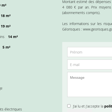
Montant estimé des dépenses a
9 m²
4 080 € par an. Prix moyens
(abonnements compris).
18 m²
Les informations sur les risq
19 m²
Géorisques : www.georisques.go
ains
14 m²
5 m²
ge
J’ai lu et j'accepte la
poli
nts électriques