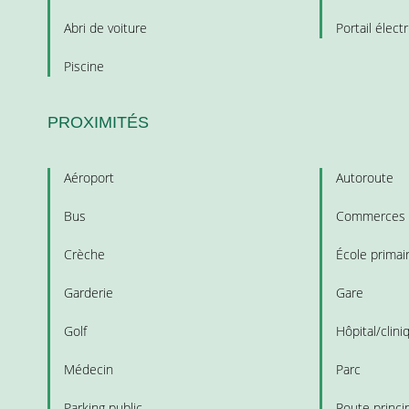
Abri de voiture
Portail élect
Piscine
PROXIMITÉS
Aéroport
Autoroute
Bus
Commerces
Crèche
École primai
Garderie
Gare
Golf
Hôpital/clini
Médecin
Parc
Parking public
Route princi